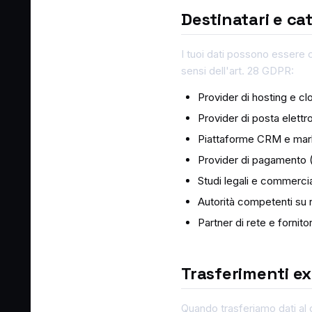
Destinatari e ca
I tuoi dati possono essere c
sensi dell'art. 28 GDPR:
Provider di hosting e cl
Provider di posta elet
Piattaforme CRM e mark
Provider di pagamento (
Studi legali e commercial
Autorità competenti su 
Partner di rete e fornit
Trasferimenti e
Quando trasferiamo dati al 