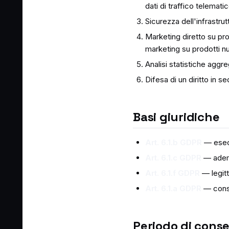
dati di traffico telematic
Sicurezza dell'infrastru
Marketing diretto su prod
marketing su prodotti n
Analisi statistiche aggr
Difesa di un diritto in se
Basi giuridiche
Art. 6.1.b GDPR
— esecu
Art. 6.1.c GDPR
— ademp
Art. 6.1.f GDPR
— legitt
Art. 6.1.a GDPR
— conse
Periodo di cons