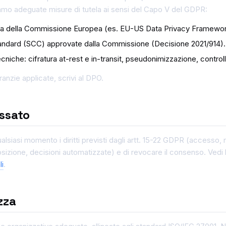
amo adeguate misure di tutela ai sensi del Capo V del GDPR:
za della Commissione Europea (es. EU-US Data Privacy Framework
tandard (SCC) approvate dalla Commissione (Decisione 2021/914).
niche: cifratura at-rest e in-transit, pseudonimizzazione, controll
anzie applicate, scrivi al DPO.
essato
qualsiasi momento i diritti previsti dagli artt. 15-22 GDPR (accesso, 
posizione, decisioni automatizzate) e di revocare il consenso. Vedi
li
.
zza