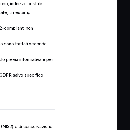
ono, indirizzo postale.
itate, timestamp,
SD2-compliant; non
ico sono trattati secondo
olo previa informativa e per
. 9 GDPR salvo specifico
ca (NIS2) e di conservazione