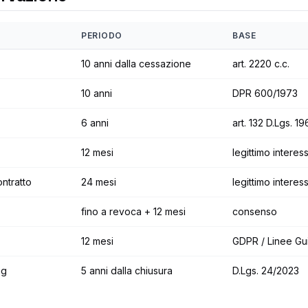
PERIODO
BASE
10 anni dalla cessazione
art. 2220 c.c.
10 anni
DPR 600/1973
6 anni
art. 132 D.Lgs. 1
12 mesi
legittimo interes
ntratto
24 mesi
legittimo intere
fino a revoca + 12 mesi
consenso
12 mesi
GDPR / Linee Gu
ng
5 anni dalla chiusura
D.Lgs. 24/2023