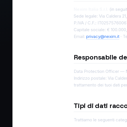
Nexim Italia S.r.l.
(in segui
Sede legale: Via Caldera 21,
P.IVA / C.F.: IT0257576006
Capitale sociale: € 100.000,
Email:
privacy@nexim.it
· T
Responsabile del
Data Protection Officer —
Indirizzo postale: Via Calder
trattamento dei tuoi dati per
Tipi di dati racco
Trattiamo le seguenti catego