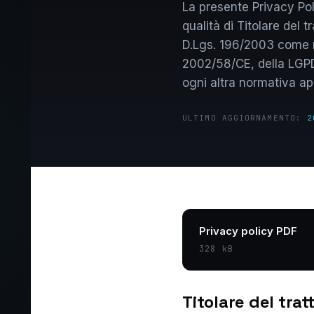
La presente Privacy Pol
qualità di Titolare del
D.Lgs. 196/2003 come mo
2002/58/CE, della LGPD 
ogni altra normativa app
ULTIMO AGGIORNAMENTO:
2
Privacy policy PDF
328 kB
Titolare del tra