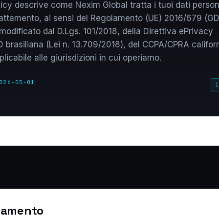
icy descrive come Nexim Global tratta i tuoi dati persona
 trattamento, ai sensi del Regolamento (UE) 2016/679 (GD
dificato dal D.Lgs. 101/2018, della Direttiva ePrivacy
brasiliana (Lei n. 13.709/2018), del CCPA/CPRA californ
licabile alle giurisdizioni in cui operiamo.
026-05-01
I
ttamento