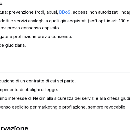
o.
ttura: prevenzione frodi, abusi,
DDoS
, accessi non autorizzati, indag
otti e servizi analoghi a quelli già acquistati (soft opt-in art. 130
uovi previo consenso esplicito.
egate e profilazione previo consenso.
de giudiziaria.
zione di un contratto di cui sei parte.
imento di obblighi di legge.
imo interesse di Nexim alla sicurezza dei servizi e alla difesa giudi
nso esplicito per marketing e profilazione, sempre revocabile.
ervazione