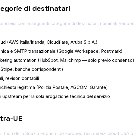
tegorie di destinatari
ondivisi con le seguenti categorie di destinatari, nominati Respons
oud (AWS Italia/Irlanda, Cloudflare, Aruba S.p.A.)
tronica e SMTP transazionale (Google Workspace, Postmark)
eting automation (HubSpot, Mailchimp — solo previo consenso)
Stripe, banche corrispondenti)
i, revisori contabili
richiesta legittima (Polizia Postale, AGCOM, Garante)
ori upstream per la sola erogazione tecnica del servizio
xtra-UE
di fuori dello Spazio Economico Europeo (es. servizi cloud USA o 