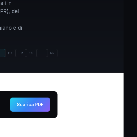
li in
PR), del
iano e di
T
EN
FR
ES
PT
AR
Scarica PDF