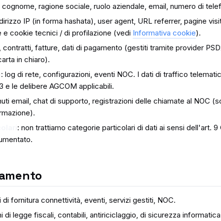
 cognome, ragione sociale, ruolo aziendale, email, numero di telef
ndirizzo IP (in forma hashata), user agent, URL referrer, pagine vis
e e cookie tecnici / di profilazione (vedi
Informativa cookie
).
i, contratti, fatture, dati di pagamento (gestiti tramite provider P
rta in chiaro).
o
: log di rete, configurazioni, eventi NOC. I dati di traffico telemat
03 e le delibere AGCOM applicabili.
nuti email, chat di supporto, registrazioni delle chiamate al NOC (s
ormazione).
colari
: non trattiamo categorie particolari di dati ai sensi dell'art
umentato.
ttamento
di fornitura connettività, eventi, servizi gestiti, NOC.
di legge fiscali, contabili, antiriciclaggio, di sicurezza informati