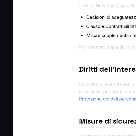
sede di New York), garanti
Decisioni di adeguatez
Clausole Contrattuali S
Misure supplementari tec
Per ottenere copia delle gar
Diritti dell'inter
Hai diritto di esercitare in 
limitazione, portabilità, op
Protezione dei dati persona
Misure di sicure