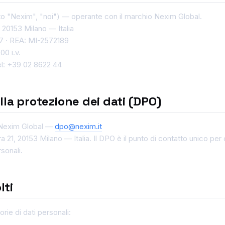
to "Nexim", "noi") — operante con il marchio Nexim Global.
 20153 Milano — Italia
7 · REA: MI-2572189
00 i.v.
el: +39 02 8622 44
la protezione dei dati (DPO)
 Nexim Global —
dpo@nexim.it
a 21, 20153 Milano — Italia. Il DPO è il punto di contatto unico per 
sonali.
lti
rie di dati personali: