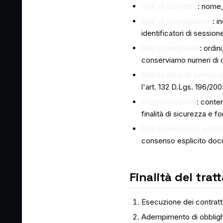
Dati di contatto
: nome,
Dati di navigazione
: i
identificatori di session
Dati contrattuali
: ordin
conserviamo numeri di ca
Dati tecnici di servizi
l'art. 132 D.Lgs. 196/20
Comunicazioni
: conte
finalità di sicurezza e f
Dati biometrici / parti
consenso esplicito doc
Finalità del tra
Esecuzione dei contratti 
Adempimento di obblighi 