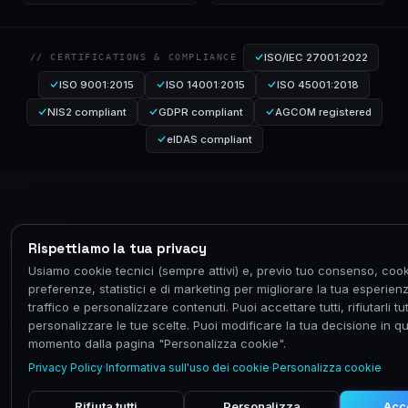
ISO/IEC 27001:2022
// CERTIFICATIONS & COMPLIANCE
ISO 9001:2015
ISO 14001:2015
ISO 45001:2018
NIS2 compliant
GDPR compliant
AGCOM registered
eIDAS compliant
Rispettiamo la tua privacy
Usiamo cookie tecnici (sempre attivi) e, previo tuo consenso, cook
preferenze, statistici e di marketing per migliorare la tua esperienz
traffico e personalizzare contenuti. Puoi accettare tutti, rifiutarli tut
personalizzare le tue scelte. Puoi modificare la tua decisione in qu
momento dalla pagina "Personalizza cookie".
Privacy Policy
·
Informativa sull'uso dei cookie
·
Personalizza cookie
Rifiuta tutti
Personalizza
Acce