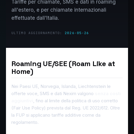
Tariffe per chiamate, SMS e dati in roaming
all'estero, e per chiamate internazionali
effettuate dall'Italia.
ULTIMO AGGIORNAMENTO:
2026-05-26
Roaming UE/SEE (Roam Like at
Home)
Nei Paesi UE, Norvegia, Islanda, Liechtenstein le
offerte voce, SMS e dati Nexim valgono
senza costi
aggiuntivi
, fino al limite della politica di uso corretto
(Fair Use Policy) prevista dal Reg. UE 2022/612. Oltre
la FUP si applicano tariffe additive come da
regolamento.