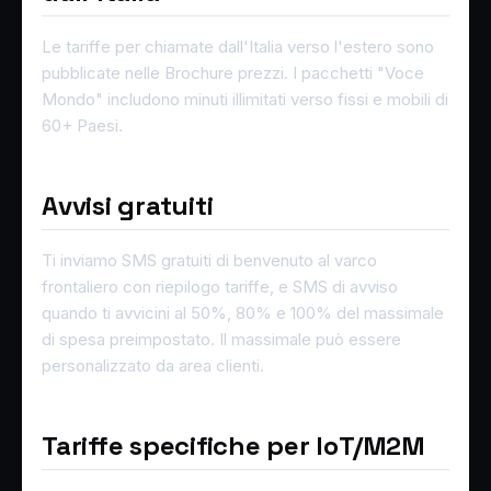
Le tariffe per chiamate dall'Italia verso l'estero sono
pubblicate nelle Brochure prezzi. I pacchetti "Voce
Mondo" includono minuti illimitati verso fissi e mobili di
60+ Paesi.
Avvisi gratuiti
Ti inviamo SMS gratuiti di benvenuto al varco
frontaliero con riepilogo tariffe, e SMS di avviso
quando ti avvicini al 50%, 80% e 100% del massimale
di spesa preimpostato. Il massimale può essere
personalizzato da area clienti.
Tariffe specifiche per IoT/M2M