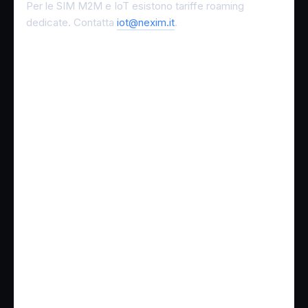
Per le SIM M2M e IoT esistono tariffe roaming
dedicate. Contatta
iot@nexim.it
.