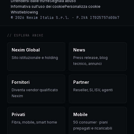
Difendersi dalle truffe
Segnala abuso
Informativa sull'uso dei cookie
Personalizza cookie
Whistleblowing
© 2026 Nexim Italia S.r.l. · P.IVA IT02575760067
// ESPLORA ANCHE
Nexim Global
News
Sito istituzionale e holding
Press release, blog
tecnico, annunci
Fornitori
Partner
Diventa vendor qualificato
Reseller, SI, ISV, agenti
Nexim
Privati
Mobile
Fibra, mobile, smart home
5G consumer · piani
prepagati e ricaricabili