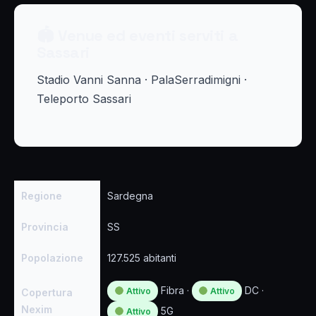
🏟 Venue ed eventi serviti a
Sassari
Stadio Vanni Sanna · PalaSerradimigni ·
Teleporto Sassari
Regione
Sardegna
Provincia
SS
Popolazione
127.525 abitanti
Fibra ·
DC ·
Attivo
Attivo
Copertura
Nexim
5G
Attivo