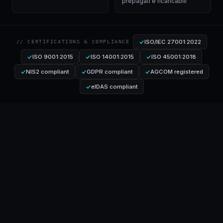
prepagati e ricaricabili
ISO/IEC 27001:2022
// CERTIFICATIONS & COMPLIANCE
ISO 9001:2015
ISO 14001:2015
ISO 45001:2018
NIS2 compliant
GDPR compliant
AGCOM registered
eIDAS compliant