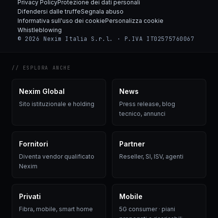
Privacy Policy
Protezione dei dati personali
Difendersi dalle truffe
Segnala abuso
Informativa sull'uso dei cookie
Personalizza cookie
Whistleblowing
© 2026 Nexim Italia S.r.l. · P.IVA IT02575760067
// ESPLORA ANCHE
Nexim Global
News
Sito istituzionale e holding
Press release, blog
tecnico, annunci
Fornitori
Partner
Diventa vendor qualificato
Reseller, SI, ISV, agenti
Nexim
Privati
Mobile
Fibra, mobile, smart home
5G consumer · piani