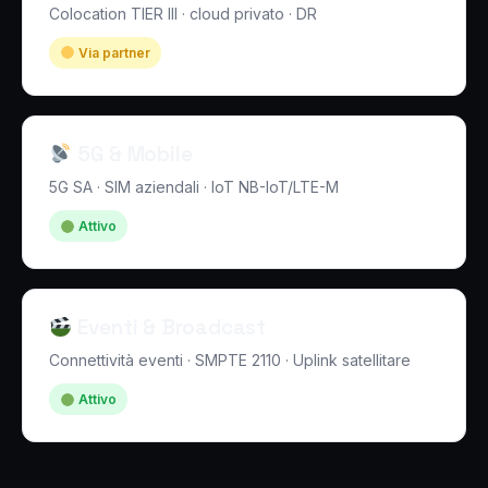
Colocation TIER III · cloud privato · DR
Via partner
5G & Mobile
5G SA · SIM aziendali · IoT NB-IoT/LTE-M
Attivo
Eventi & Broadcast
Connettività eventi · SMPTE 2110 · Uplink satellitare
Attivo