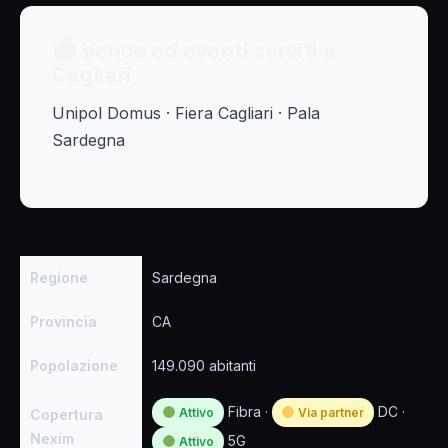
🏟 Venue ed eventi serviti a
Cagliari
Unipol Domus · Fiera Cagliari · Pala
Sardegna
Regione
Sardegna
Provincia
CA
Popolazione
149.090 abitanti
Fibra ·
DC ·
Attivo
Via partner
Copertura
Nexim
5G
Attivo