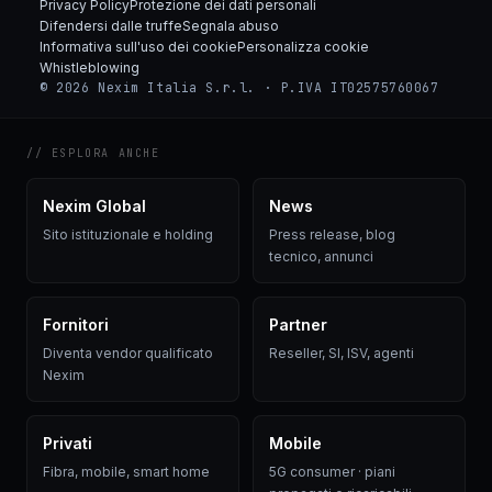
Privacy Policy
Protezione dei dati personali
Difendersi dalle truffe
Segnala abuso
Informativa sull'uso dei cookie
Personalizza cookie
Whistleblowing
© 2026 Nexim Italia S.r.l. · P.IVA IT02575760067
// ESPLORA ANCHE
Nexim Global
News
Sito istituzionale e holding
Press release, blog
tecnico, annunci
Fornitori
Partner
Diventa vendor qualificato
Reseller, SI, ISV, agenti
Nexim
Privati
Mobile
Fibra, mobile, smart home
5G consumer · piani