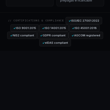
prepagati e ricaricabili
ISO/IEC 27001:2022
// CERTIFICATIONS & COMPLIANCE
ISO 9001:2015
ISO 14001:2015
ISO 45001:2018
NIS2 compliant
GDPR compliant
AGCOM registered
eIDAS compliant