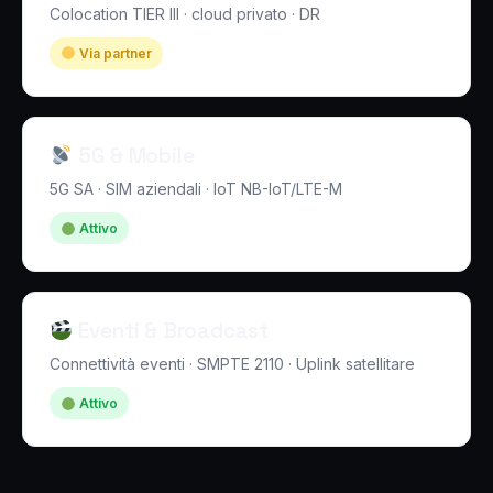
Colocation TIER III · cloud privato · DR
Via partner
5G & Mobile
5G SA · SIM aziendali · IoT NB-IoT/LTE-M
Attivo
Eventi & Broadcast
Connettività eventi · SMPTE 2110 · Uplink satellitare
Attivo