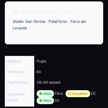
🏟 Venue ed eventi serviti a Bari
Stadio San Nicola · PalaFlorio · Fiera del
Levante
Regione
Puglia
Provincia
BA
Popolazione
316.491 abitanti
Fibra ·
DC ·
Attivo
Via partner
Copertura
Nexim
5G
Attivo