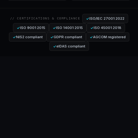
ISO/IEC 27001:2022
// CERTIFICATIONS & COMPLIANCE
ISO 9001:2015
ISO 14001:2015
ISO 45001:2018
NIS2 compliant
GDPR compliant
AGCOM registered
eIDAS compliant